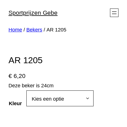
Ga
Sportprijzen Gebe
naar
de
Home
/
Bekers
/ AR 1205
inhoud
AR 1205
€
6,20
Deze beker is 24cm
Kleur