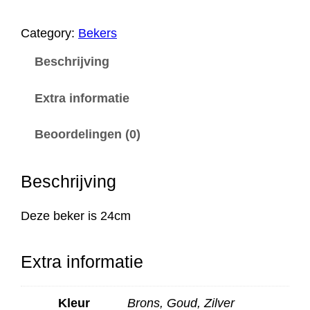
1
2
Category:
Bekers
0
Beschrijving
5
a
Extra informatie
a
Beoordelingen (0)
n
t
Beschrijving
a
l
Deze beker is 24cm
Extra informatie
Kleur
Brons, Goud, Zilver