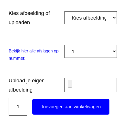
Kies afbeelding of
uploaden
Bekijk hier alle afslagen op
nummer.
Upload je eigen
afbeelding
A
Toevoegen aan winkelwagen
S
3