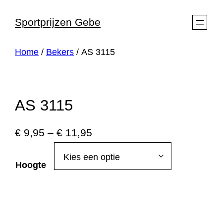
Ga
Sportprijzen Gebe
naar
de
Home
/
Bekers
/ AS 3115
inhoud
AS 3115
€
9,95
–
€
11,95
Hoogte