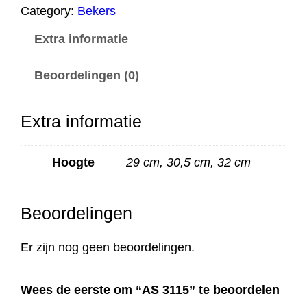
1
Category:
Bekers
1
Extra informatie
5
a
Beoordelingen (0)
a
n
Extra informatie
t
a
Hoogte
29 cm, 30,5 cm, 32 cm
l
Beoordelingen
Er zijn nog geen beoordelingen.
Wees de eerste om “AS 3115” te beoordelen