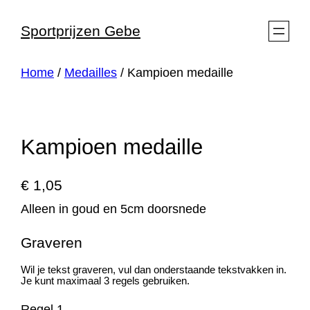
Ga
Sportprijzen Gebe
naar
de
Home
/
Medailles
/ Kampioen medaille
inhoud
Kampioen medaille
€
1,05
Alleen in goud en 5cm doorsnede
Graveren
Wil je tekst graveren, vul dan onderstaande tekstvakken in.
Je kunt maximaal 3 regels gebruiken.
Regel 1