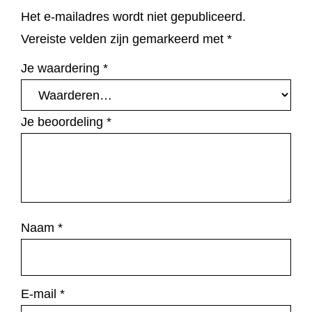
a
Het e-mailadres wordt niet gepubliceerd.
n
Vereiste velden zijn gemarkeerd met
*
t
Je waardering
*
a
l
Je beoordeling
*
Naam
*
E-mail
*