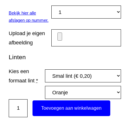
Bekijk hier alle
afslagen op nummer.
Upload je eigen
afbeelding
Linten
Kies een
formaat lint
*
K
Toevoegen aan winkelwagen
a
m