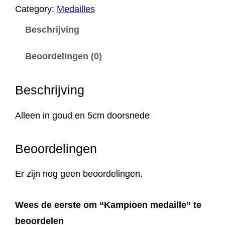
p
Category:
Medailles
i
Beschrijving
o
e
Beoordelingen (0)
n
m
Beschrijving
e
d
Alleen in goud en 5cm doorsnede
a
Beoordelingen
i
l
Er zijn nog geen beoordelingen.
l
e
Wees de eerste om “Kampioen medaille” te
a
beoordelen