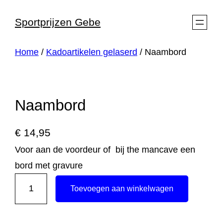
Ga
Sportprijzen Gebe
naar
de
Home
/
Kadoartikelen gelaserd
/ Naambord
inhoud
Naambord
€
14,95
Voor aan de voordeur of bij the mancave een
bord met gravure
N
Toevoegen aan winkelwagen
a
a