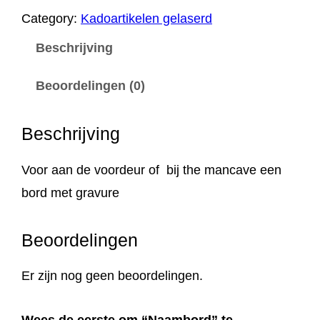
m
Category:
Kadoartikelen gelaserd
b
Beschrijving
o
r
Beoordelingen (0)
d
a
Beschrijving
a
n
Voor aan de voordeur of bij the mancave een
t
bord met gravure
a
Beoordelingen
l
Er zijn nog geen beoordelingen.
Wees de eerste om “Naambord” te