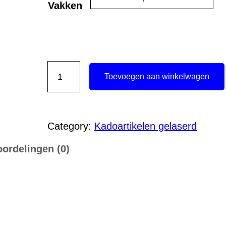
Vakken
W
Toevoegen aan winkelwagen
i
j
n
Category:
Kadoartikelen gelaserd
k
ordelingen (0)
i
s
t
a