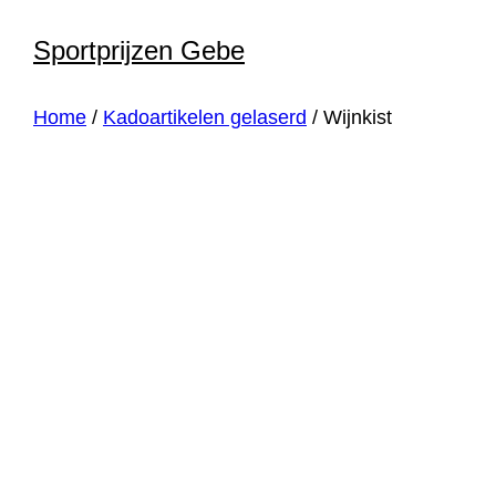
Ga
Sportprijzen Gebe
naar
de
Home
/
Kadoartikelen gelaserd
/ Wijnkist
inhoud