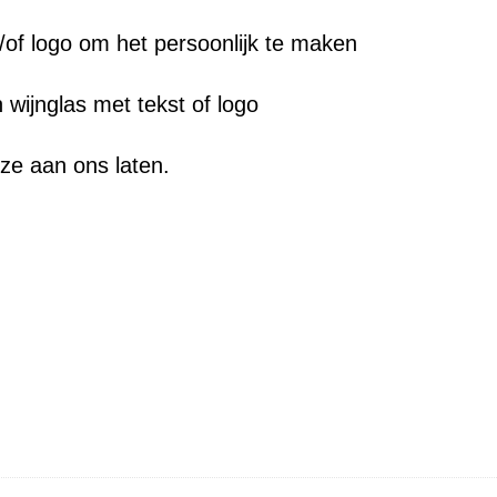
a
n
/of logo om het persoonlijk te maken
t
 wijnglas met tekst of logo
a
l
uze aan ons laten.